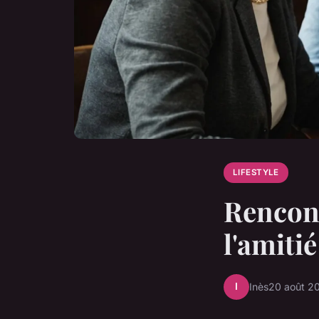
LIFESTYLE
Rencont
l'amiti
I
Inès
20 août 2