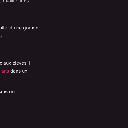
qualité. Il est
uite et une grande
s
iaux élevés. Il
0 ans
dans un
 ans
ou