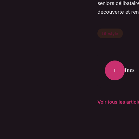
seniors célibatai
découverte et re
Lifestyle
Inès
I
Voir tous les artic