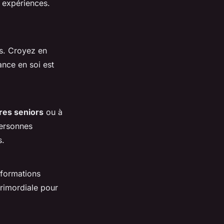
s expériences.
ls. Croyez en
ance en soi est
ires seniors
ou à
personnes
s.
nformations
primordiale pour