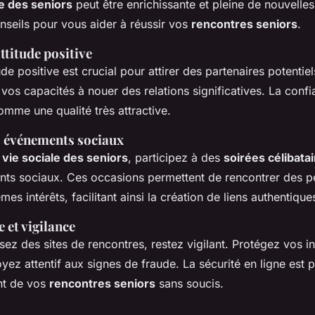
e des seniors
peut être enrichissante et pleine de nouvelle
nseils pour vous aider à réussir vos
rencontres seniors
.
ttitude positive
de positive est crucial pour attirer des partenaires potentie
os capacités à nouer des relations significatives. La confi
mme une qualité très attractive.
s événements sociaux
e
vie sociale des seniors
, participez à des
soirées célibata
nts sociaux. Ces occasions permettent de rencontrer des 
es intérêts, facilitant ainsi la création de liens authentique
e et vigilance
isez des sites de rencontres, restez vigilant. Protégez vos i
yez attentif aux signes de fraude. La sécurité en ligne est 
nt de vos
rencontres seniors
sans soucis.