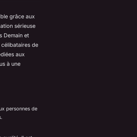
ible grâce aux
ation sérieuse
ns Demain et
 célibataires de
édiées aux
ous à une
aux personnes de
s.