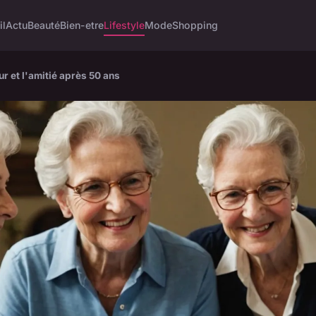
il
Actu
Beauté
Bien-etre
Lifestyle
Mode
Shopping
r et l'amitié après 50 ans